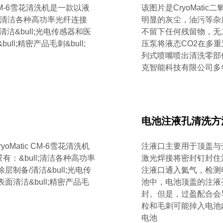
CM-6雪花清洗机是一款以液
该图片是CryoMat
l;清洁各种高功率光纤连接
明显的灰尘，油污等杂
清洁&bull;光电传感器和医
不留下任何残留物，无
ll;精密产品毛刺&bull;
压泵将液态CO2在多
列式喷嘴喷出清洗零部件
克智能科技有限公司多
电池注液孔清洗方
atic CM-6雪花清洗机
注液口主要用于顶盖与
：&bull;清洁各种高功率
激光焊接将密封钉封住
层制备/清洁&bull;光电传
注液口通入氦气，检测
面清洁&bull;精密产品毛
池中，电池顶盖的注液
封。但是，过盈配合会
粒和毛刺可能掉入电池
电池