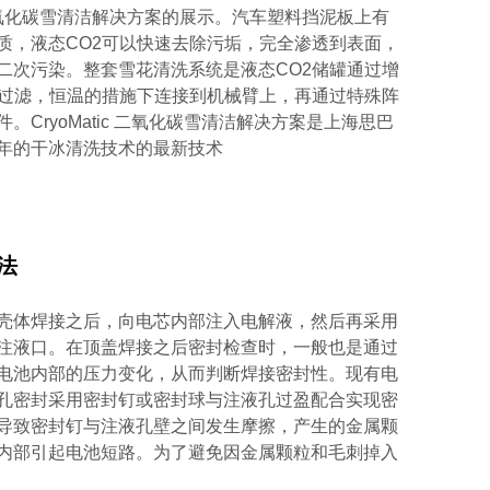
ic二氧化碳雪清洁解决方案的展示。汽车塑料挡泥板上有
质，液态CO2可以快速去除污垢，完全渗透到表面，
二次污染。整套雪花清洗系统是液态CO2储罐通过增
重过滤，恒温的措施下连接到机械臂上，再通过特殊阵
。CryoMatic 二氧化碳雪清洁解决方案是上海思巴
年的干冰清洗技术的最新技术
法
壳体焊接之后，向电芯内部注入电解液，然后再采用
注液口。在顶盖焊接之后密封检查时，一般也是通过
电池内部的压力变化，从而判断焊接密封性。现有电
孔密封采用密封钉或密封球与注液孔过盈配合实现密
导致密封钉与注液孔壁之间发生摩擦，产生的金属颗
内部引起电池短路。为了避免因金属颗粒和毛刺掉入