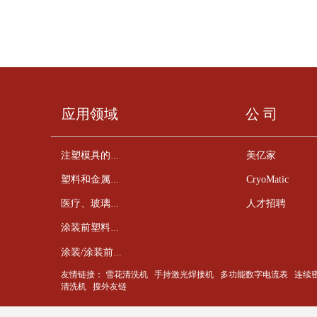
应用领域
公 司
美亿家
注塑模具的清洁
CryoMatic
塑料和金属零件的去毛刺
人才招聘
医疗、玻璃、陶瓷、半导体元件的清洁
涂装前塑料件的预处理
涂装/涂装前金属零件的预处理
友情链接：
雪花清洗机
手持激光焊接机
多功能数字电流表
连续
清洗机
搜外友链