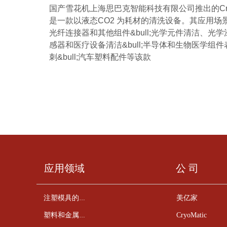
国产雪花机上海思巴克智能科技有限公司推出的CryoM
是一款以液态CO2 为耗材的清洗设备。其应用场景有
光纤连接器和其他组件&bull;光学元件清洁、光学涂
感器和医疗设备清洁&bull;半导体和生物医学组件表
刺&bull;汽车塑料配件等该款
应用领域
公 司
美亿家
注塑模具的清洁
CryoMatic
塑料和金属零件的去毛刺