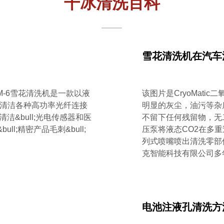
干冰清洗百科
雪花清洗机在汽车
CM-6雪花清洗机是一款以液
该图片是CryoMat
l;清洁各种高功率光纤连接
明显的灰尘，油污等杂
清洁&bull;光电传感器和医
不留下任何残留物，无
ll;精密产品毛刺&bull;
压泵将液态CO2在多
列式喷嘴喷出清洗零部件
克智能科技有限公司多
电池注液孔清洗方