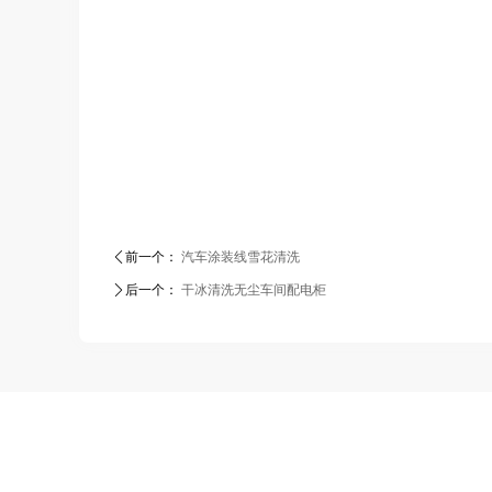
ꄴ
前一个：
汽车涂装线雪花清洗
ꄲ
后一个：
干冰清洗无尘车间配电柜