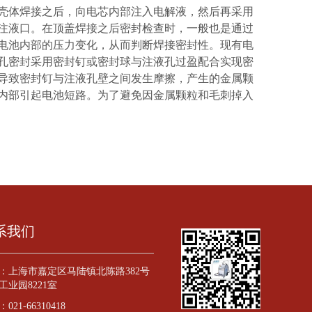
壳体焊接之后，向电芯内部注入电解液，然后再采用
注液口。在顶盖焊接之后密封检查时，一般也是通过
电池内部的压力变化，从而判断焊接密封性。现有电
孔密封采用密封钉或密封球与注液孔过盈配合实现密
导致密封钉与注液孔壁之间发生摩擦，产生的金属颗
内部引起电池短路。为了避免因金属颗粒和毛刺掉入
系我们
：
上海市嘉定区马陆镇北陈路382号
工业园8221室
：
021-66310418