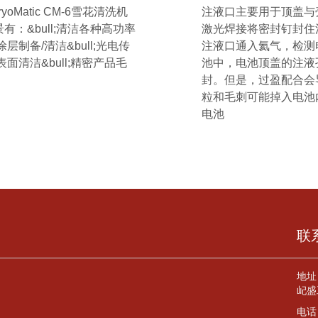
atic CM-6雪花清洗机
注液口主要用于顶盖与
：&bull;清洁各种高功率
激光焊接将密封钉封住
层制备/清洁&bull;光电传
注液口通入氦气，检测
面清洁&bull;精密产品毛
池中，电池顶盖的注液
封。但是，过盈配合会
粒和毛刺可能掉入电池
电池
联
地址
屺盛
电话