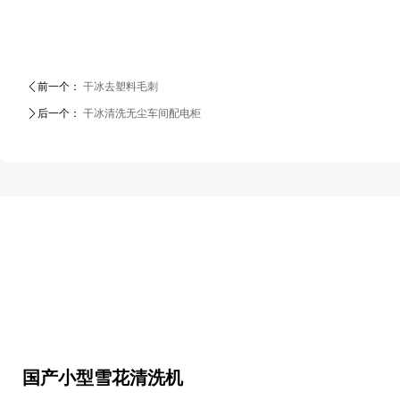
ꄴ
前一个：
干冰去塑料毛刺
ꄲ
后一个：
干冰清洗无尘车间配电柜
国产小型雪花清洗机