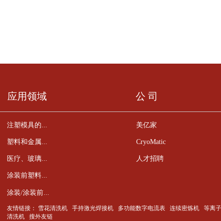
应用领域
公 司
美亿家
注塑模具的清洁
CryoMatic
塑料和金属零件的去毛刺
人才招聘
医疗、玻璃、陶瓷、半导体元件的清洁
涂装前塑料件的预处理
涂装/涂装前金属零件的预处理
友情链接：
雪花清洗机
手持激光焊接机
多功能数字电流表
连续密炼机
等离
清洗机
搜外友链