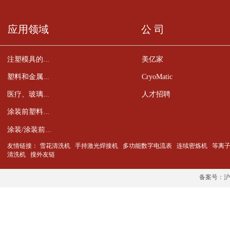
应用领域
公 司
美亿家
注塑模具的清洁
CryoMatic
塑料和金属零件的去毛刺
人才招聘
医疗、玻璃、陶瓷、半导体元件的清洁
涂装前塑料件的预处理
涂装/涂装前金属零件的预处理
友情链接：
雪花清洗机
手持激光焊接机
多功能数字电流表
连续密炼机
等离
清洗机
搜外友链
备案号：沪IC