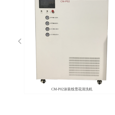
넳
仓
CM-P02涂装线雪花清洗机