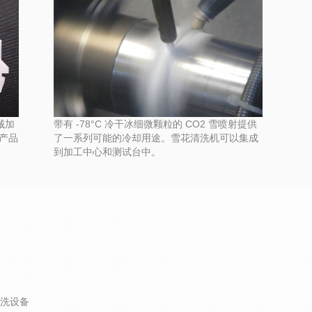
械加
带有 -78°C 冷干冰细微颗粒的 CO2 雪喷射提供
产品
了一系列可能的冷却用途。雪花清洗机可以集成
到加工中心和测试台中。
洗设备