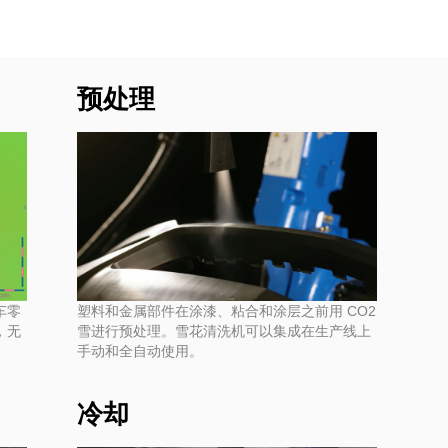
预处理
塑料和金属部件在涂漆、粘合和涂层之前用 CO2
车零
雪进行预处理。雪花清洗机可以集成在生产线上
，无
手动和全自动使用。
冷却