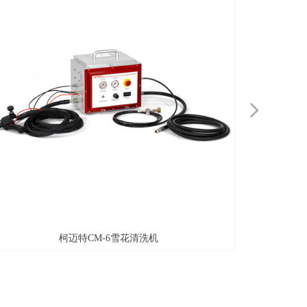
넲
柯迈特CM-6雪花清洗机